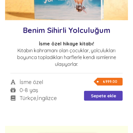
Benim Sihirli Yolculuğum
İsme özel hikaye kitabı!
Kitabın kahramanı olan çocuklar, yolculukları
boyunca topladıkları harflerle kendi isimlerine
ulaşıyorlar.
İsme özel
₺999.00
0-8 yaş
Sepete ekle
Türkçe,İngilizce