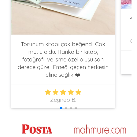
Ki
i
g
Ço
Torunum kitabı çok beğendi. Çok
mutlu oldu. Harika bir kitap,
fotoğraflı ve isme özel oluşu son
derece güzel. Emeği geçen herkesin
eline sağlık ❤️
Zeynep B.