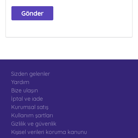
Sizden gelenler
Yardım
Bize ulaşın
İptal ve iade
Kurumsal satış
Kullanım şartları
Gizlilik ve güvenlik
Kişisel verileri koruma kanunu