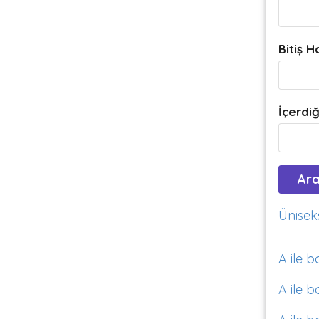
Bitiş H
İçerdiğ
Üniseks
A ile b
A ile b