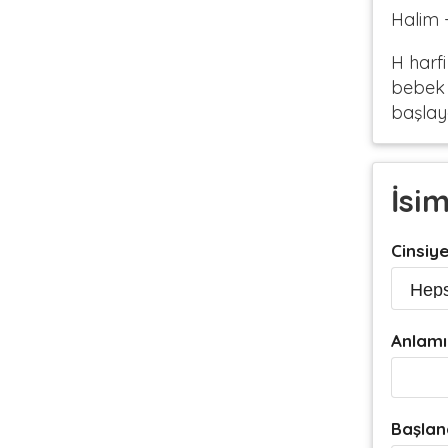
Halim 
H harfi
bebek i
başlaya
İsi
Cinsiy
Anlamı
Başlan