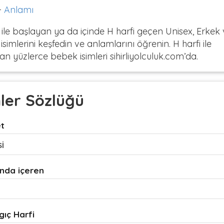
-
Anlamı
 ile başlayan ya da içinde H harfi geçen Unisex, Erkek 
simlerini keşfedin ve anlamlarını öğrenin. H harfi ile
n yüzlerce bebek isimleri sihirliyolculuk.com’da.
mler Sözlüğü
et
nda içeren
gıç Harfi