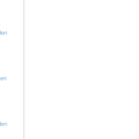
eri
eri
eri