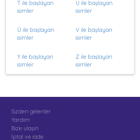
T ile başlayan
U ile başlayan
isimler
isimler
Ü ile başlayan
V ile başlayan
isimler
isimler
Y ile başlayan
Z ile başlayan
isimler
isimler
Sizden gelenler
Yardım
Bize ulaşın
İptal ve iade