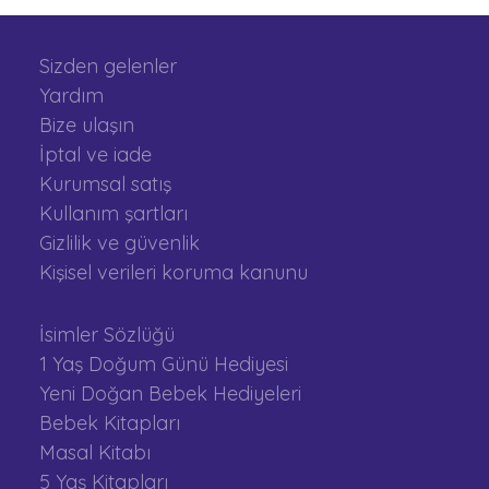
Sizden gelenler
Yardım
Bize ulaşın
İptal ve iade
Kurumsal satış
Kullanım şartları
Gizlilik ve güvenlik
Kişisel verileri koruma kanunu
İsimler Sözlüğü
1 Yaş Doğum Günü Hediyesi
Yeni Doğan Bebek Hediyeleri
Bebek Kitapları
Masal Kitabı
5 Yaş Kitapları