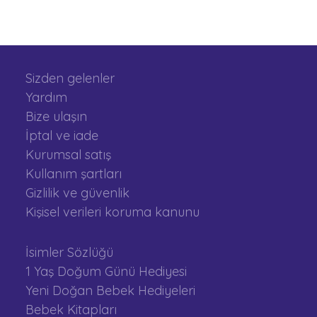
Sizden gelenler
Yardım
Bize ulaşın
İptal ve iade
Kurumsal satış
Kullanım şartları
Gizlilik ve güvenlik
Kişisel verileri koruma kanunu
İsimler Sözlüğü
1 Yaş Doğum Günü Hediyesi
Yeni Doğan Bebek Hediyeleri
Bebek Kitapları