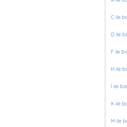
C ile b
D ile b
F ile b
H ile b
İ ile b
K ile b
M ile b