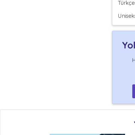
Türkçe
Unisek
Yo
H