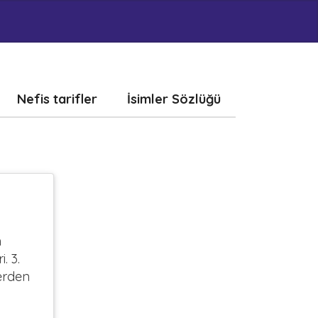
Nefis tarifler
İsimler Sözlüğü
n
. 3.
erden