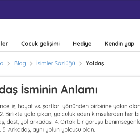
eler
Çocuk gelişimi
Hediye
Kendin yap
fa
Blog
İsimler Sözlüğü
Yoldaş
daş İsminin Anlamı
nce, iş, hayat vs. şartları yönünden birbirine yakın ola
2. Birlikte yola çıkan, yolculuk eden kimselerden her biri
ş, dost, yol arkadaşı. 4. Ortak bir görüşü benimseyenl
i. 5. Arkadaş, aynı yolun yolcusu olan.