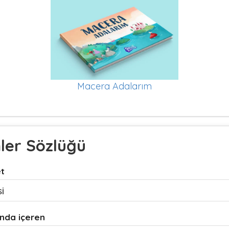
Macera Adalarım
mler Sözlüğü
et
nda içeren