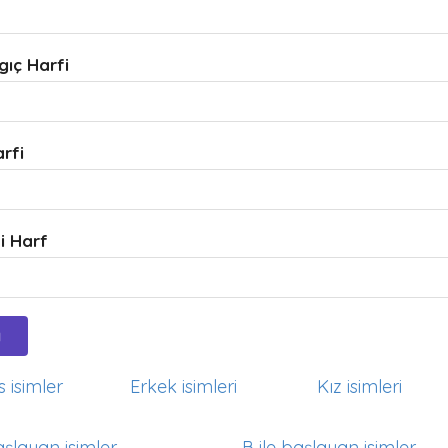
gıç Harfi
arfi
i Harf
 isimler
Erkek isimleri
Kız isimleri
aşlayan isimler
B ile başlayan isimler