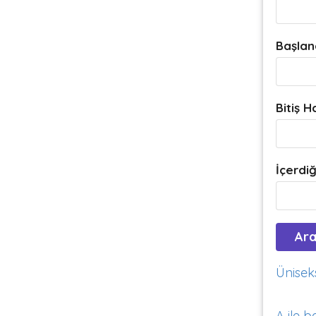
Başlan
Bitiş H
İçerdiğ
Üniseks
A ile b