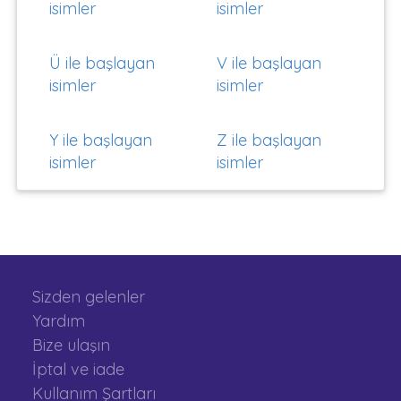
isimler
isimler
Ü ile başlayan
V ile başlayan
isimler
isimler
Y ile başlayan
Z ile başlayan
isimler
isimler
Sizden gelenler
Yardım
Bize ulaşın
İptal ve iade
Kullanım Şartları