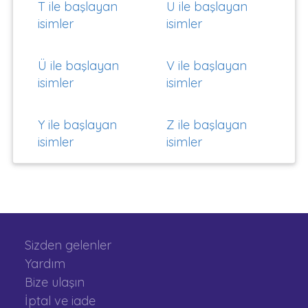
T ile başlayan
U ile başlayan
isimler
isimler
Ü ile başlayan
V ile başlayan
isimler
isimler
Y ile başlayan
Z ile başlayan
isimler
isimler
Sizden gelenler
Yardım
Bize ulaşın
İptal ve iade