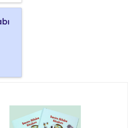
abı
n