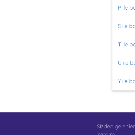
P ile b
S ile b
T ile b
Ü ile b
Y ile b
Sizden gelenler
Yardım