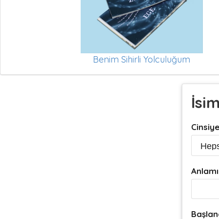
Benim Sihirli Yolculuğum
İsi
Cinsiy
Anlamı
Başlan