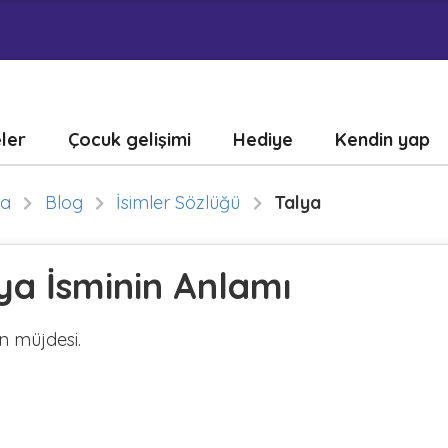
eler
Çocuk gelişimi
Hediye
Kendin yap
fa
Blog
İsimler Sözlüğü
Talya
ya İsminin Anlamı
n müjdesi.