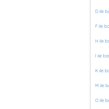
D ile b
F ile b
H ile b
İ ile b
K ile b
M ile b
O ile b