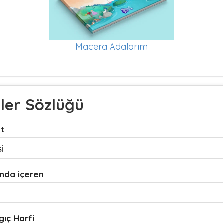
Macera Adalarım
mler Sözlüğü
et
nda içeren
gıç Harfi