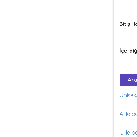
Bitiş H
İçerdiğ
Üniseks
A ile b
C ile b