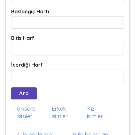
Başlangıç Harfi
Bitiş Harfi
İçerdiği Harf
Üniseks
Erkek
Kız
isimler
isimleri
isimleri
A ile başlayan
B ile başlayan