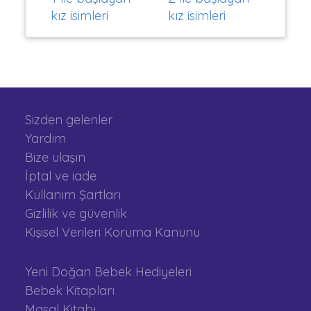
kız isimleri
kız isimleri
Sizden gelenler
Yardım
Bize ulaşın
İptal ve iade
Kullanım Şartları
Gizlilik ve güvenlik
Kişisel Verileri Koruma Kanunu
Yeni Doğan Bebek Hediyeleri
Bebek Kitapları
Masal Kitabı