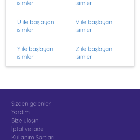
isimler
isimler
Ü ile başlayan
V ile başlayan
isimler
isimler
Y ile başlayan
Z ile başlayan
isimler
isimler
Sizden gelenler
Yardım
Bize ulaşın
İptal ve iade
Kullanım Şartları