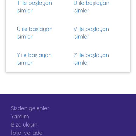
T ile başlayan
U ile başlayan
isimler
isimler
Ü ile başlayan
V ile başlayan
isimler
isimler
Y ile başlayan
Z ile başlayan
isimler
isimler
Sizden gelenler
Yardım
Bize ulaşın
İptal ve iade