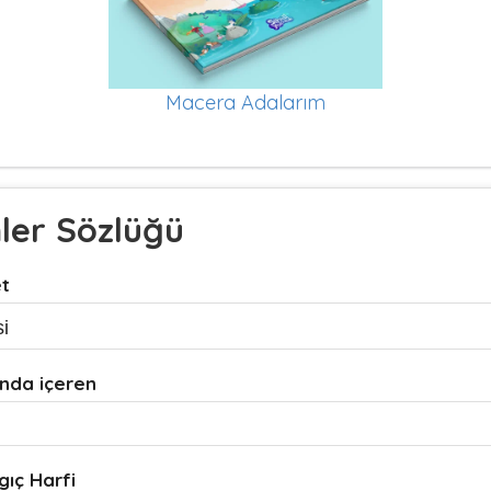
Macera Adalarım
mler Sözlüğü
et
nda içeren
gıç Harfi