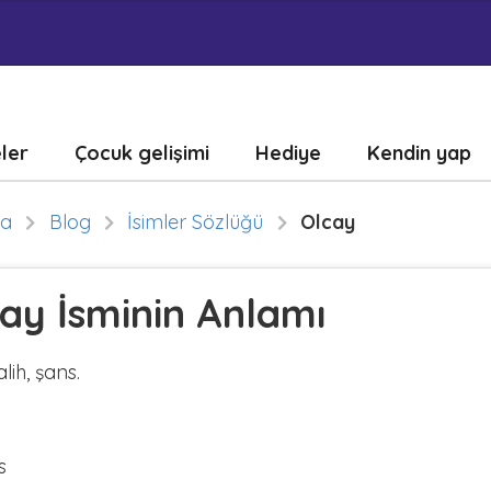
eler
Çocuk gelişimi
Hediye
Kendin yap
fa
Blog
İsimler Sözlüğü
Olcay
ay İsminin Anlamı
alih, şans.
s