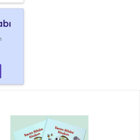
abı
n