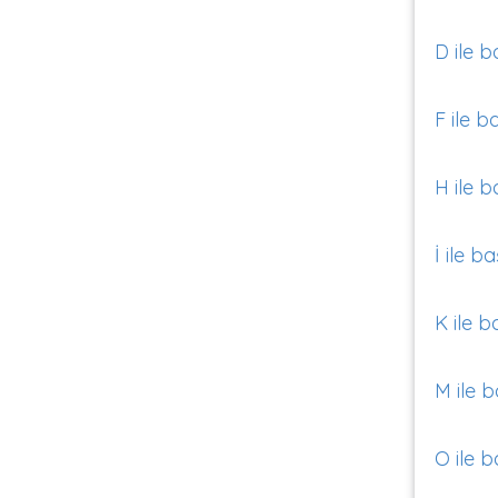
D ile b
F ile b
H ile b
İ ile b
K ile b
M ile b
O ile b