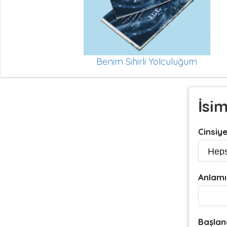
Benim Sihirli Yolculuğum
İsi
Cinsiy
Anlamı
Başlan