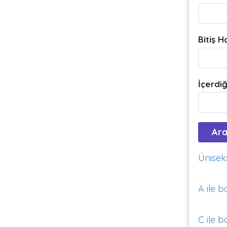
Bitiş H
İçerdiğ
Üniseks
A ile b
C ile b