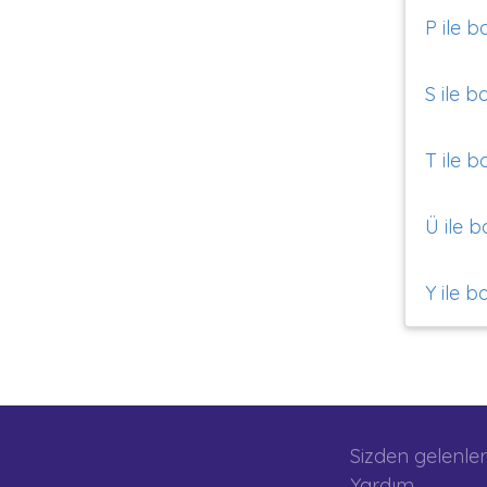
P ile b
S ile b
T ile b
Ü ile b
Y ile b
Sizden gelenler
Yardım