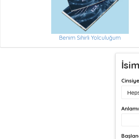
Benim Sihirli Yolculuğum
İsi
Cinsiy
Anlamı
Başlan