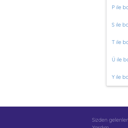
P ile b
S ile b
T ile b
Ü ile b
Y ile b
Sizden gelenler
Yardım