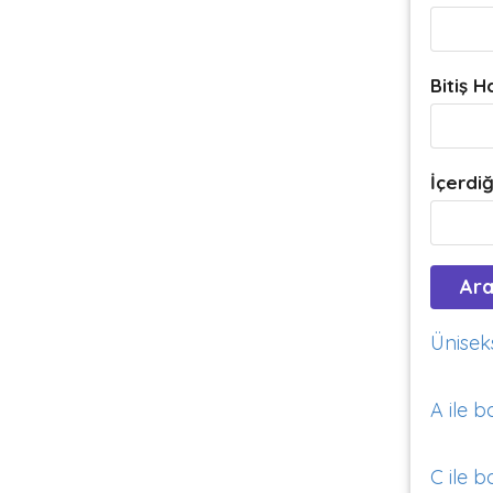
Bitiş H
İçerdiğ
Üniseks
A ile b
C ile b