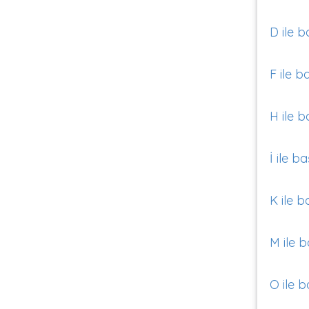
D ile b
F ile b
H ile b
İ ile b
K ile b
M ile b
O ile b