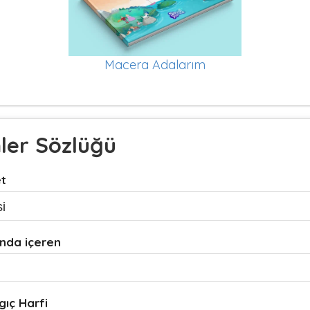
Macera Adalarım
mler Sözlüğü
et
nda içeren
gıç Harfi