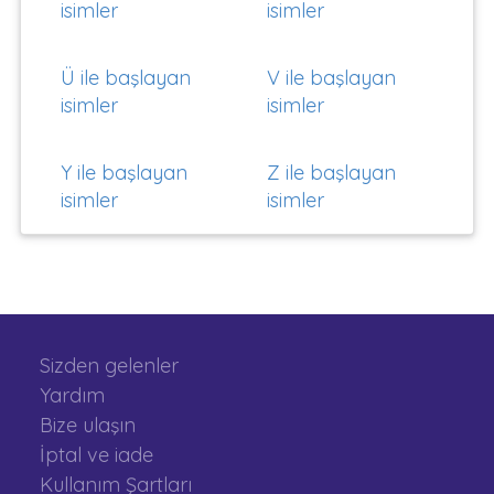
isimler
isimler
Ü ile başlayan
V ile başlayan
isimler
isimler
Y ile başlayan
Z ile başlayan
isimler
isimler
Sizden gelenler
Yardım
Bize ulaşın
İptal ve iade
Kullanım Şartları