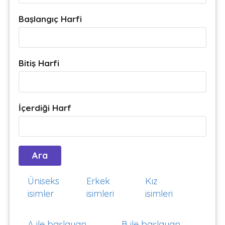
Başlangıç Harfi
Bitiş Harfi
İçerdiği Harf
Üniseks
Erkek
Kız
isimler
isimleri
isimleri
A ile başlayan
B ile başlayan