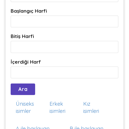
Başlangıç Harfi
Bitiş Harfi
İçerdiği Harf
Üniseks
Erkek
Kız
isimler
isimleri
isimleri
A ile başlayan
B ile başlayan