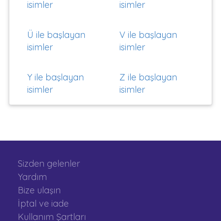
isimler
isimler
Ü ile başlayan
V ile başlayan
isimler
isimler
Y ile başlayan
Z ile başlayan
isimler
isimler
Sizden gelenler
Yardım
Bize ulaşın
İptal ve iade
Kullanım Şartları