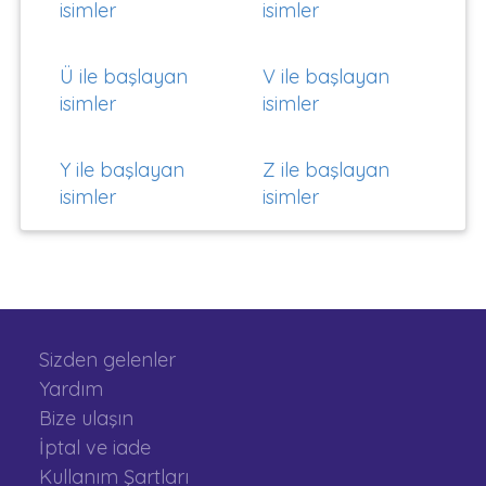
isimler
isimler
Ü ile başlayan
V ile başlayan
isimler
isimler
Y ile başlayan
Z ile başlayan
isimler
isimler
Sizden gelenler
Yardım
Bize ulaşın
İptal ve iade
Kullanım Şartları