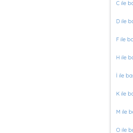
C ile b
D ile b
F ile b
H ile b
İ ile b
K ile b
M ile b
O ile b