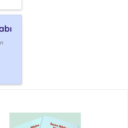
abı
an