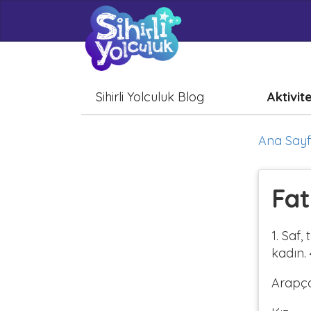
Sihirli Yolculuk Blog
Aktivit
Ana Say
Fat
1. Saf,
kadın.
Arapç