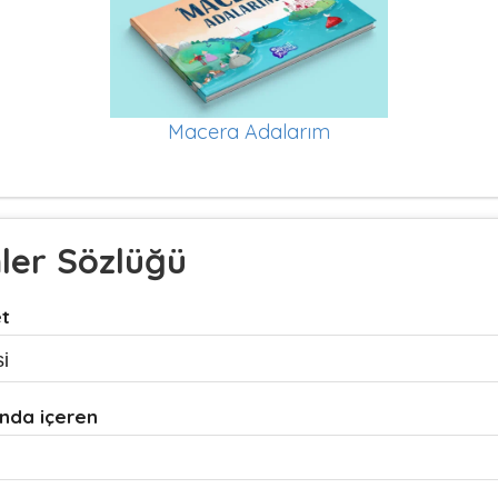
Macera Adalarım
mler Sözlüğü
et
nda içeren