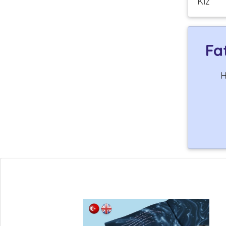
Kız
Fa
H