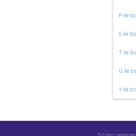
P ile b
S ile b
T ile b
Ü ile b
Y ile b
Sizden gelenler