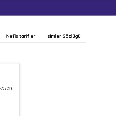
Nefis tarifler
İsimler Sözlüğü
n kesen