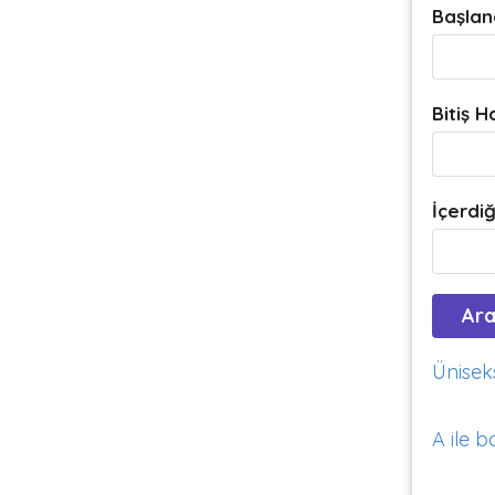
Başlan
Bitiş H
İçerdiğ
Üniseks
A ile b