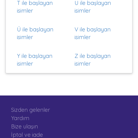
T ile başlayan
U ile başlayan
isimler
isimler
Ü ile başlayan
V ile başlayan
isimler
isimler
Y ile başlayan
Z ile başlayan
isimler
isimler
Sizden gelenler
Yardım
Bize ulaşın
İptal ve iade