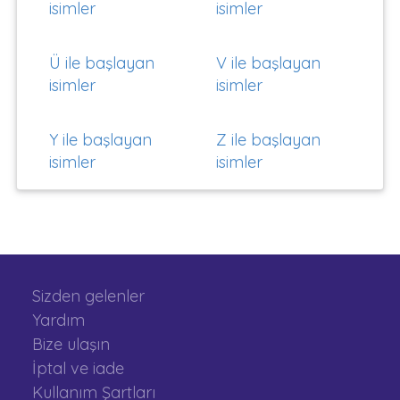
isimler
isimler
Ü ile başlayan
V ile başlayan
isimler
isimler
Y ile başlayan
Z ile başlayan
isimler
isimler
Sizden gelenler
Yardım
Bize ulaşın
İptal ve iade
Kullanım Şartları