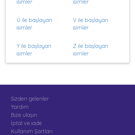
isimler
isimler
Ü ile başlayan
V ile başlayan
isimler
isimler
Y ile başlayan
Z ile başlayan
isimler
isimler
Sizden gelenler
Yardım
Bize ulaşın
İptal ve iade
Kullanım Şartları