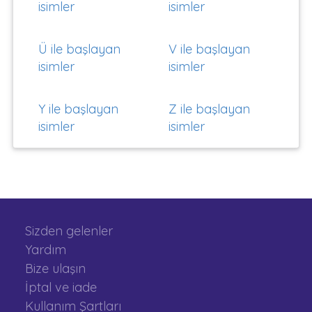
isimler
isimler
Ü ile başlayan
V ile başlayan
isimler
isimler
Y ile başlayan
Z ile başlayan
isimler
isimler
Sizden gelenler
Yardım
Bize ulaşın
İptal ve iade
Kullanım Şartları