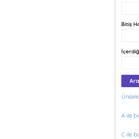
Bitiş H
İçerdiğ
Üniseks
A ile b
C ile b