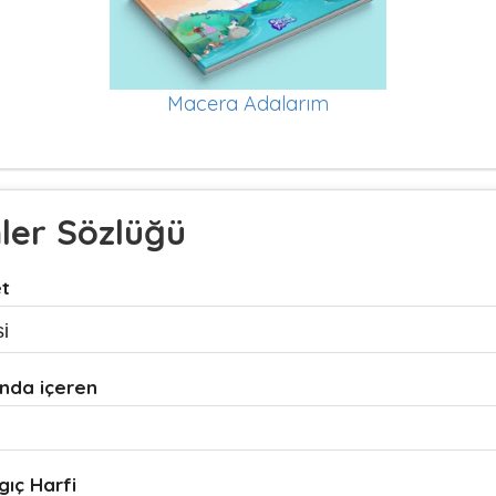
Macera Adalarım
mler Sözlüğü
et
nda içeren
gıç Harfi