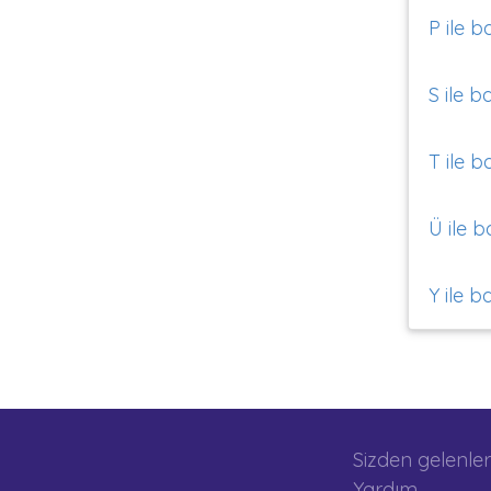
P ile b
S ile b
T ile b
Ü ile b
Y ile b
Sizden gelenler
Yardım