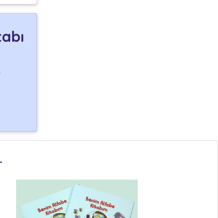
tabı
e
r