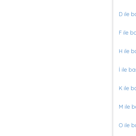
D ile b
F ile b
H ile b
İ ile b
K ile b
M ile b
O ile b