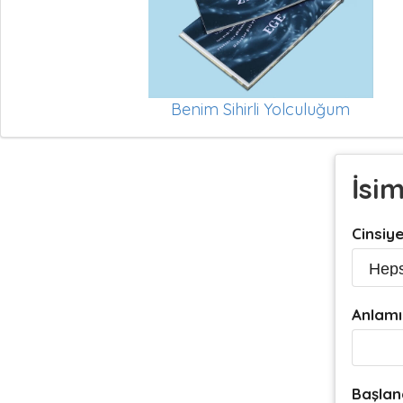
Benim Sihirli Yolculuğum
İsi
Cinsiy
Anlamı
Başlan