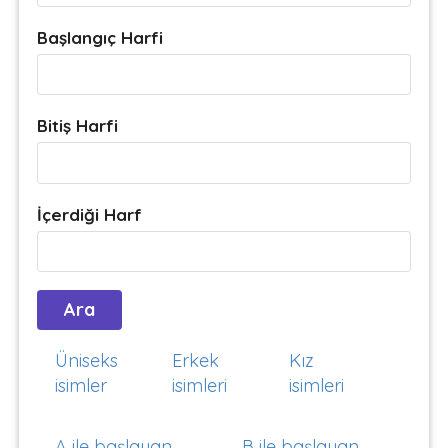
Başlangıç Harfi
Bitiş Harfi
İçerdiği Harf
Üniseks
Erkek
Kız
isimler
isimleri
isimleri
A ile başlayan
B ile başlayan