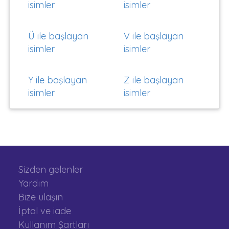
isimler
isimler
Ü ile başlayan
V ile başlayan
isimler
isimler
Y ile başlayan
Z ile başlayan
isimler
isimler
Sizden gelenler
Yardım
Bize ulaşın
İptal ve iade
Kullanım Şartları