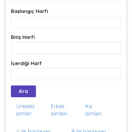
Başlangıç Harfi
Bitiş Harfi
İçerdiği Harf
Üniseks
Erkek
Kız
isimler
isimleri
isimleri
A ile başlayan
B ile başlayan