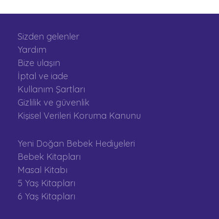
Sizden gelenler
Yardım
Bize ulaşın
İptal ve iade
Kullanım Şartları
Gizlilik ve güvenlik
Kişisel Verileri Koruma Kanunu
Yeni Doğan Bebek Hediyeleri
Bebek Kitapları
Masal Kitabı
5 Yaş Kitapları
6 Yaş Kitapları