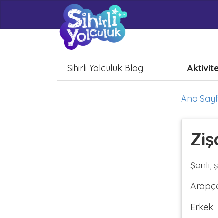
Sihirli Yolculuk Blog
Aktivit
Ana Say
Ziş
Şanlı, ş
Arapç
Erkek