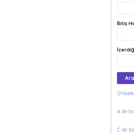
Bitiş H
İçerdiğ
Üniseks
A ile b
C ile b