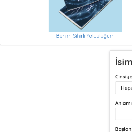
Benim Sihirli Yolculuğum
İsi
Cinsiy
Anlamı
Başlan