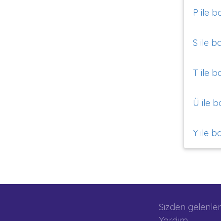
P ile b
S ile b
T ile b
Ü ile b
Y ile b
Sizden gelenler
Yardım