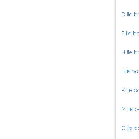
D ile b
F ile b
H ile b
İ ile b
K ile b
M ile b
O ile b