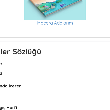
Macera Adalarım
mler Sözlüğü
et
nda içeren
gıç Harfi