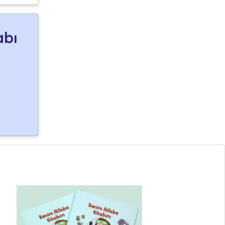
abı
n