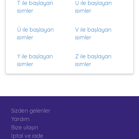
T ile başlayan
U ile başlayan
isimler
isimler
Ü ile başlayan
V ile başlayan
isimler
isimler
Y ile başlayan
Z ile başlayan
isimler
isimler
Sizden gelenler
Yardım
Bize ulaşın
İptal ve iade