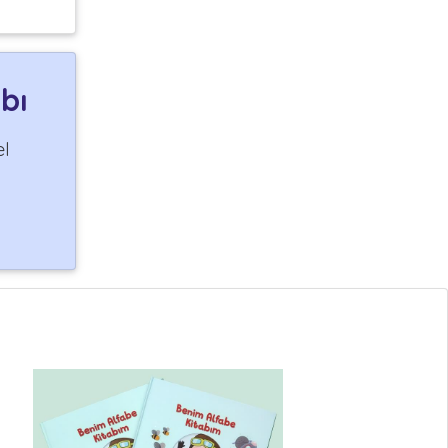
bı
el