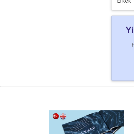
Erkek
Y
H