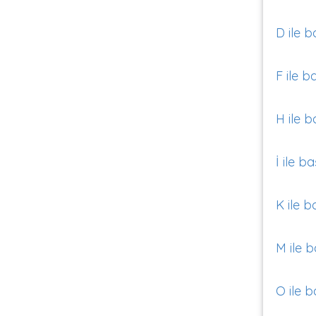
D ile b
F ile b
H ile b
İ ile b
K ile b
M ile b
O ile b