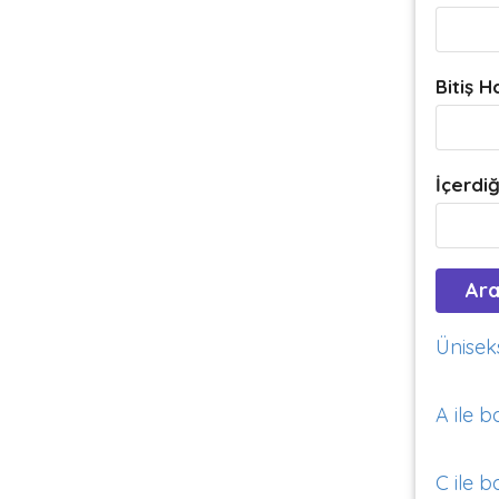
Bitiş H
İçerdiğ
Üniseks
A ile b
C ile b