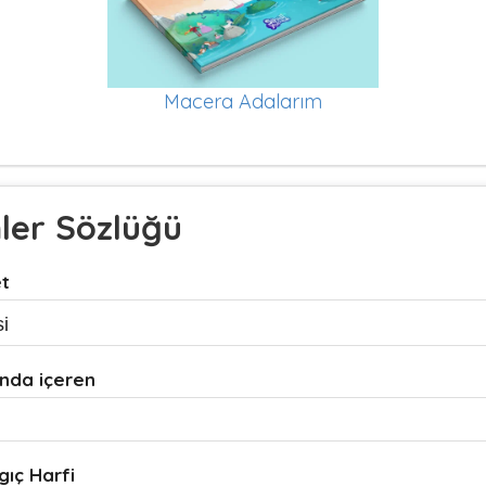
Macera Adalarım
mler Sözlüğü
et
nda içeren
gıç Harfi