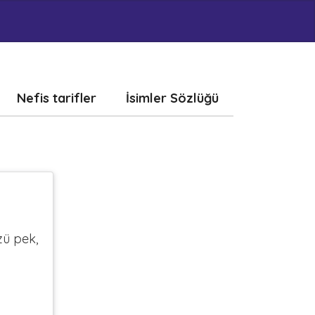
Nefis tarifler
İsimler Sözlüğü
zü pek,