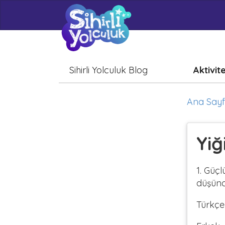
Sihirli Yolculuk Blog
Aktivit
Ana Say
Yiğ
1. Güçl
düşünc
Türkçe