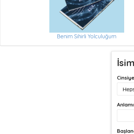
Benim Sihirli Yolculuğum
İsi
Cinsiy
Anlamı
Başlan