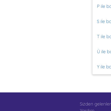
P ile b
S ile b
T ile b
Ü ile b
Y ile b
Sizden gelenler
Yardım