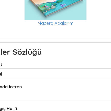
Macera Adalarım
mler Sözlüğü
et
nda içeren
gıç Harfi