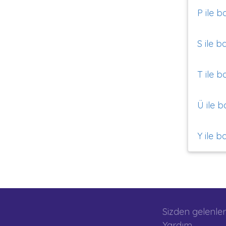
P ile b
S ile b
T ile b
Ü ile b
Y ile b
Sizden gelenler
Yardım