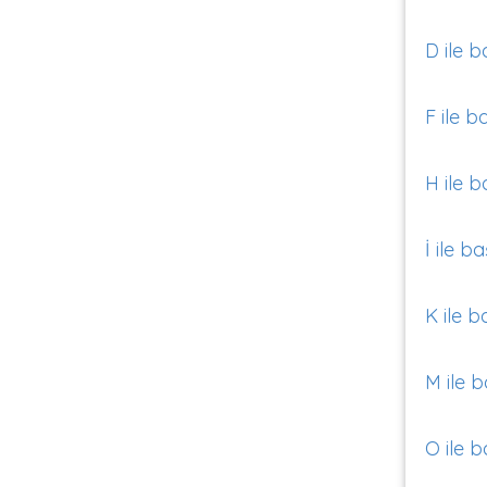
D ile b
F ile b
H ile b
İ ile b
K ile b
M ile b
O ile b