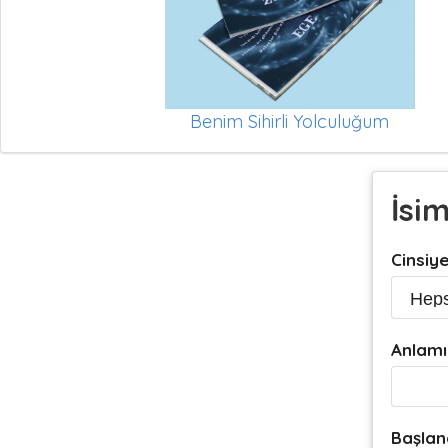
Benim Sihirli Yolculuğum
İsi
Cinsiy
Anlamı
Başlan