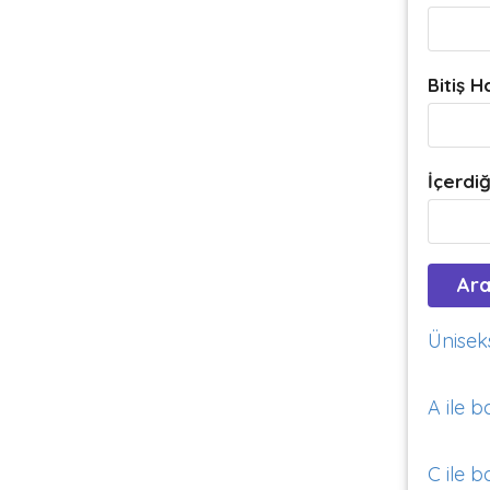
Bitiş H
İçerdiğ
Üniseks
A ile b
C ile b