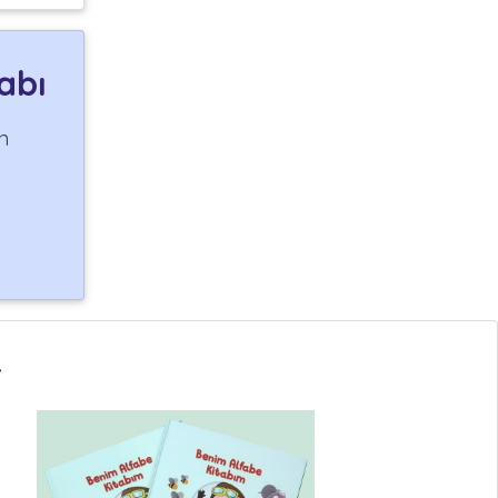
abı
n
r