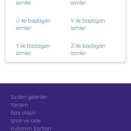
isimler
isimler
Ü ile başlayan
V ile başlayan
isimler
isimler
Y ile başlayan
Z ile başlayan
isimler
isimler
Sizden gelenler
Yardım
Bize ulaşın
İptal ve iade
Kullanım Şartları