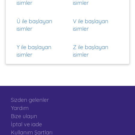
isimler
isimler
Ü ile başlayan
V ile başlayan
isimler
isimler
Y ile başlayan
Z ile başlayan
isimler
isimler
Sizden gelenler
Yardım
Bize ulaşın
İptal ve iade
Kullanım Şartları