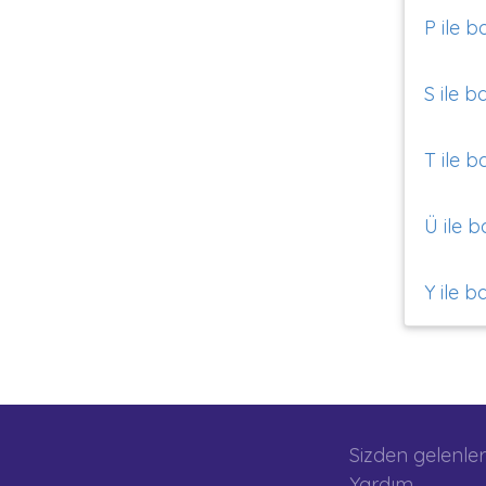
P ile b
S ile b
T ile b
Ü ile b
Y ile b
Sizden gelenler
Yardım