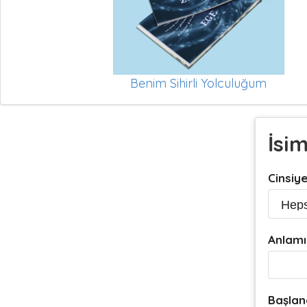
Benim Sihirli Yolculuğum
İsi
Cinsiy
Anlamı
Başlan