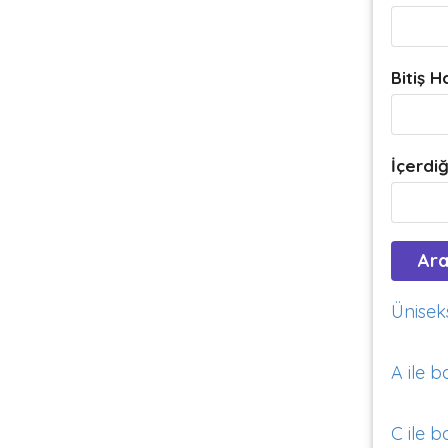
Bitiş H
İçerdiğ
Üniseks
A ile b
C ile b