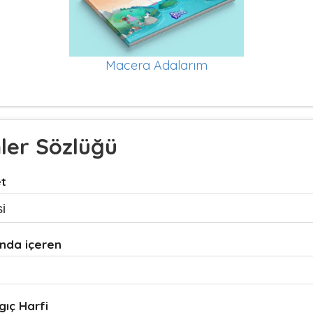
Macera Adalarım
mler Sözlüğü
et
nda içeren
gıç Harfi