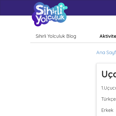
Sihirli Yolculuk Blog
Aktivit
Ana Say
Uça
1.Uçucu
Türkçe
Erkek