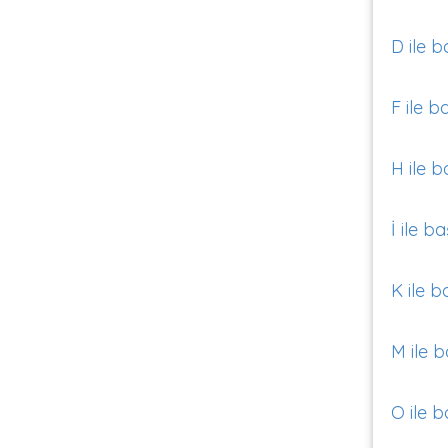
D ile b
F ile b
H ile b
İ ile b
K ile b
M ile b
O ile b