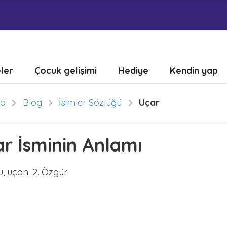
eler
Çocuk gelişimi
Hediye
Kendin yap
fa
Blog
İsimler Sözlüğü
Uçar
r İsminin Anlamı
, uçan. 2. Özgür.