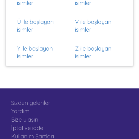
isimler
isimler
Ü ile başlayan
V ile başlayan
isimler
isimler
Y ile başlayan
Z ile başlayan
isimler
isimler
Sizden gelenler
Yardım
Bize ulaşın
İptal ve iade
Kullanım Şartları