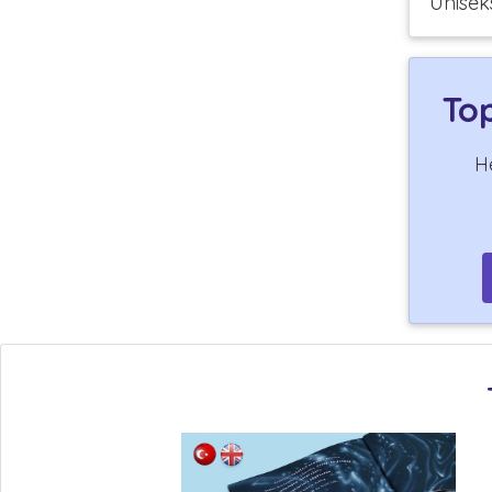
Unisek
Top
H