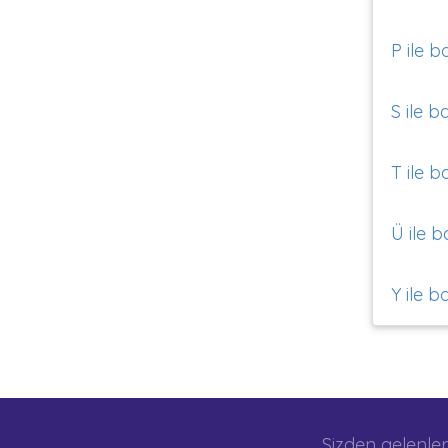
P ile b
S ile b
T ile b
Ü ile b
Y ile b
Sizden gelenler