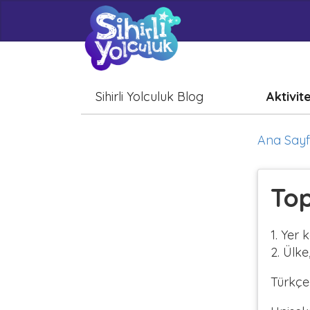
Sihirli Yolculuk Blog
Aktivit
Ana Say
Top
1. Yer
2. Ülke
Türkçe