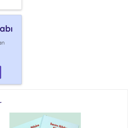
tabı
an
r