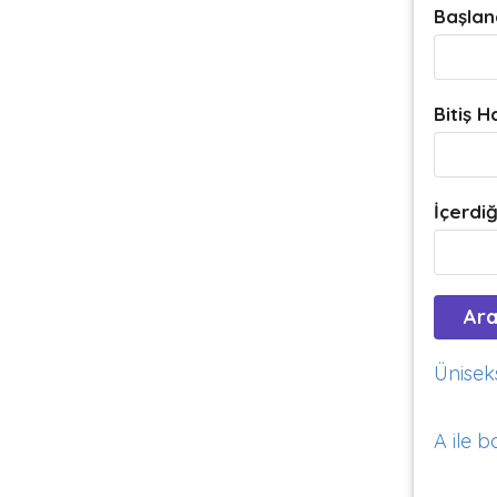
Başlan
Bitiş H
İçerdiğ
Üniseks
A ile b