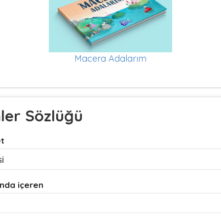
Macera Adalarım
mler Sözlüğü
et
nda içeren