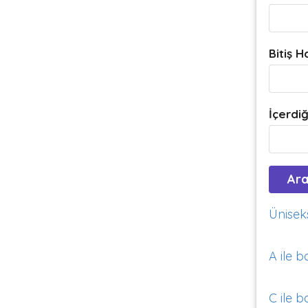
Bitiş H
İçerdiğ
Üniseks
A ile b
C ile b