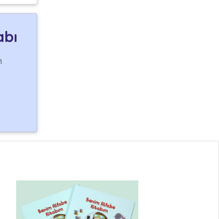
abı
n