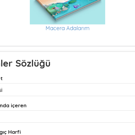
Macera Adalarım
mler Sözlüğü
et
nda içeren
gıç Harfi