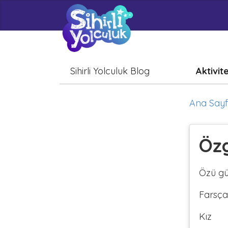
Sihirli Yolculuk Blog
Aktivit
Ana Say
Özg
Özü gül
Farsça
Kız