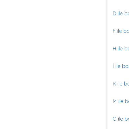
D ile b
F ile b
H ile b
İ ile b
K ile b
M ile b
O ile b