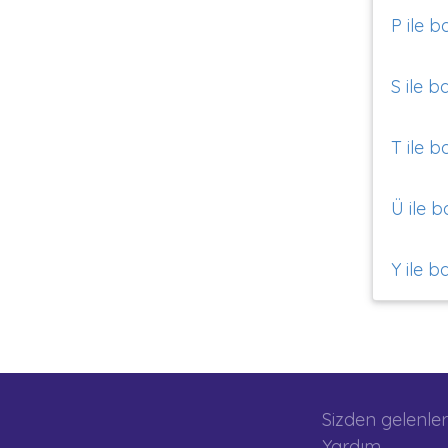
P ile b
S ile b
T ile b
Ü ile b
Y ile b
Sizden gelenler
Yardım