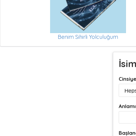
Benim Sihirli Yolculuğum
İsi
Cinsiy
Anlamı
Başlan