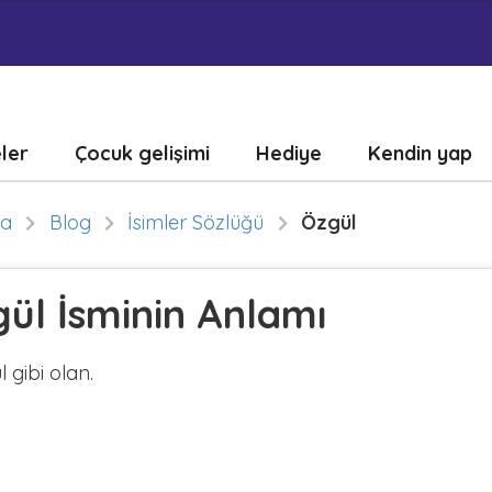
eler
Çocuk gelişimi
Hediye
Kendin yap
fa
Blog
İsimler Sözlüğü
Özgül
ül İsminin Anlamı
 gibi olan.