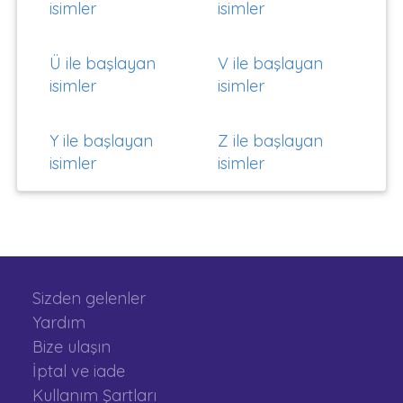
isimler
isimler
Ü ile başlayan
V ile başlayan
isimler
isimler
Y ile başlayan
Z ile başlayan
isimler
isimler
Sizden gelenler
Yardım
Bize ulaşın
İptal ve iade
Kullanım Şartları