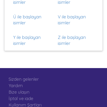
isimler
isimler
Ü ile başlayan
V ile başlayan
isimler
isimler
Y ile başlayan
Z ile başlayan
isimler
isimler
Sizden gelenler
Yardım
Bize ulaşın
İptal ve iade
Kullanım Şartları