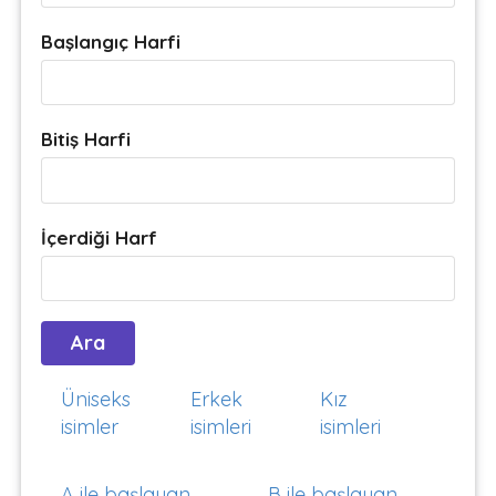
Başlangıç Harfi
Bitiş Harfi
İçerdiği Harf
Üniseks
Erkek
Kız
isimler
isimleri
isimleri
A ile başlayan
B ile başlayan