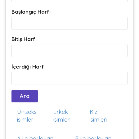
Başlangıç Harfi
Bitiş Harfi
İçerdiği Harf
Üniseks
Erkek
Kız
isimler
isimleri
isimleri
A ile başlayan
B ile başlayan