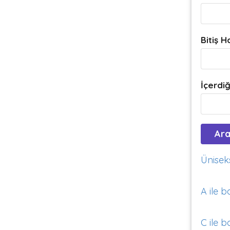
Bitiş H
İçerdiğ
Üniseks
A ile b
C ile b