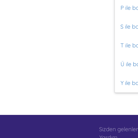
P ile b
S ile b
T ile b
Ü ile b
Y ile b
Sizden gelenler
Yardım