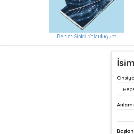
Benim Sihirli Yolculuğum
İsi
Cinsiy
Anlamı
Başlan