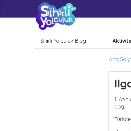
Sihirli Yolculuk Blog
Aktivit
Ana Say
Ilg
1. Atın
dağ.
Türkçe