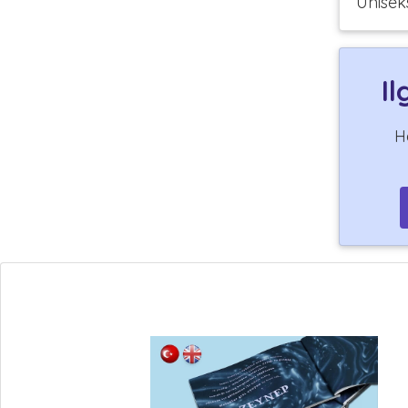
Unisek
Il
H