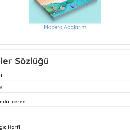
Macera Adalarım
mler Sözlüğü
et
nda içeren
gıç Harfi