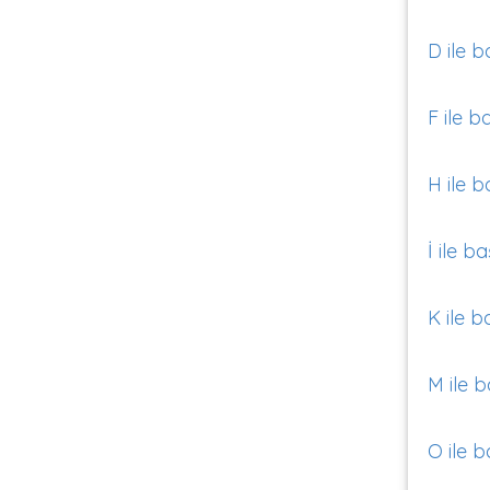
D ile b
F ile b
H ile b
İ ile b
K ile b
M ile b
O ile b