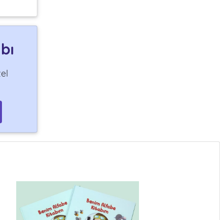
abı
el