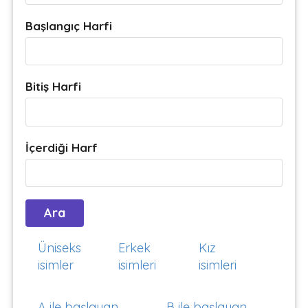
Başlangıç Harfi
Bitiş Harfi
İçerdiği Harf
Üniseks
Erkek
Kız
isimler
isimleri
isimleri
A ile başlayan
B ile başlayan