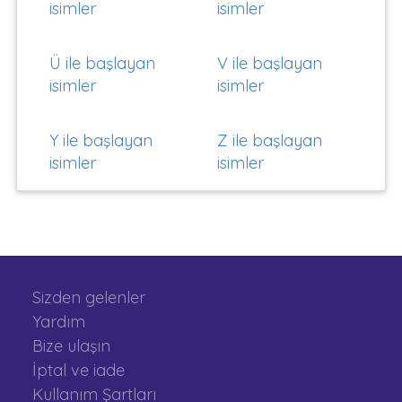
isimler
isimler
Ü ile başlayan
V ile başlayan
isimler
isimler
Y ile başlayan
Z ile başlayan
isimler
isimler
Sizden gelenler
Yardım
Bize ulaşın
İptal ve iade
Kullanım Şartları