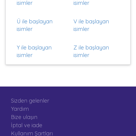
isimler
isimler
Ü ile başlayan
V ile başlayan
isimler
isimler
Y ile başlayan
Z ile başlayan
isimler
isimler
Sizden gelenler
Yardım
Bize ulaşın
İptal ve iade
Kullanım Şartları